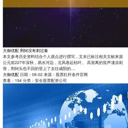
大御优配 荆轲没有刺过秦
本文参考历史资料结合个人观点进行撰写，文末已标注相关文献来源
公元前227年深秋，易水河边，北风卷起枯叶。 高渐离的筑声凄凉刺
骨，荆轲头也不回的登上了去往咸阳的....
大御优配
日期：08-02
来源：股票杠杆条件官网
查看：
194
分类：
安全股票配资公司