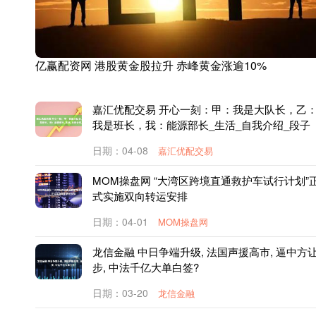
亿赢配资网 港股黄金股拉升 赤峰黄金涨逾10%
嘉汇优配交易 开心一刻：甲：我是大队长，乙
我是班长，我：能源部长_生活_自我介绍_段子
日期：04-08
嘉汇优配交易
MOM操盘网 “大湾区跨境直通救护车试行计划”
式实施双向转运安排
日期：04-01
MOM操盘网
龙信金融 中日争端升级, 法国声援高市, 逼中方
步, 中法千亿大单白签?
日期：03-20
龙信金融