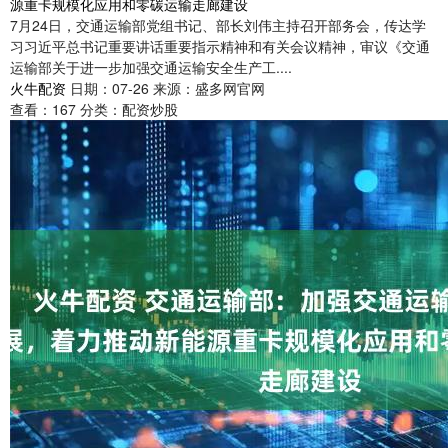
源重卡规模化应用和零碳运输走廊建设
7月24日，交通运输部党组书记、部长刘伟主持召开部务会，传达学
习习近平总书记重要讲话重要指示精神和有关会议精神，审议《交通
运输部关于进一步加强交通运输安全生产工....
火牛配资
日期：07-26
来源：盛多网官网
查看：
167
分类：
配资炒股