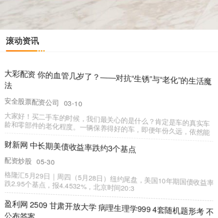
滚动资讯
中国配资网 纽约华人在联合国举办活动纪念反法西斯战争胜
利80周年_和平_陈立_美国
第二证券
03-22
据新华社纽约8月9日电 (记者施春、谢锷)美国亚裔社团联合总会8日
在纽约联合国总部举办“铭记历史，共护和平”纪念世界反法
大御优配 荆轲没有刺过秦
安全股票配资公司
08-02
本文参考历史资料结合个人观点进行撰写，文末已标注相关文献来源
公元前227年深秋，易水河边，北风卷起枯叶。 高渐离的筑声
易资配 Applied Digital美股盘前涨超11%