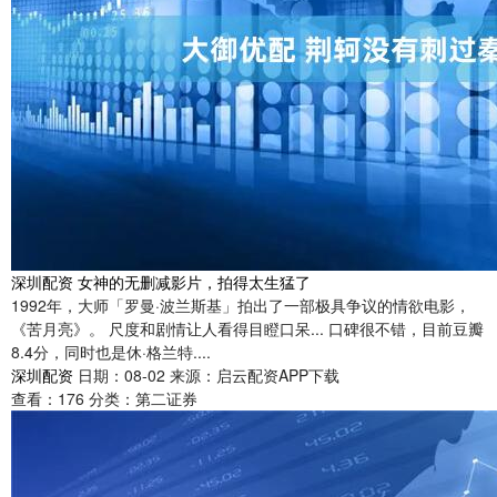
深圳配资 女神的无删减影片，拍得太生猛了
1992年，大师「罗曼·波兰斯基」拍出了一部极具争议的情欲电影，
《苦月亮》。 尺度和剧情让人看得目瞪口呆... 口碑很不错，目前豆瓣
8.4分，同时也是休·格兰特....
深圳配资
日期：08-02
来源：启云配资APP下载
查看：
176
分类：
第二证券