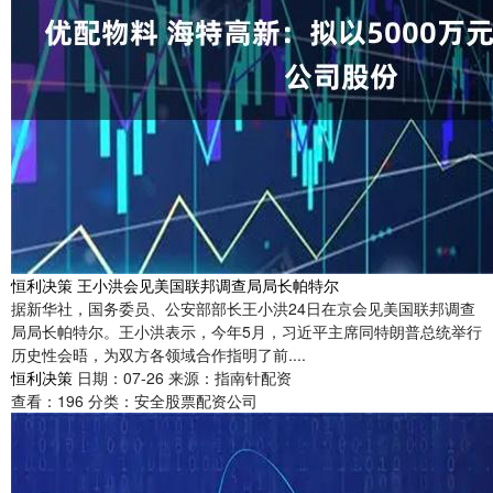
恒利决策 王小洪会见美国联邦调查局局长帕特尔
据新华社，国务委员、公安部部长王小洪24日在京会见美国联邦调查
局局长帕特尔。王小洪表示，今年5月，习近平主席同特朗普总统举行
历史性会晤，为双方各领域合作指明了前....
恒利决策
日期：07-26
来源：指南针配资
查看：
196
分类：
安全股票配资公司