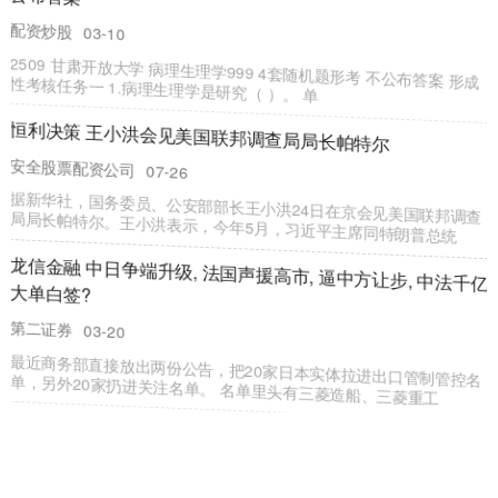
配资炒股
05-22
Applied Digital美股盘前涨超11%。Applied Digital签署超大规模云服
务商租赁协议。 举报 第
融创优配 退市不免责！退市龙宇财务造假遭重罚3810万元
配资炒股
03-17
今年7月从沪市摘牌，退市龙宇依然要为其持续多年的财务造假和资金
占用行为付出代价。 9月5日，上海证监局对退市龙宇作出行政
北京科汇配资 212品牌硬派越野课：从悬架技术看 &quot;买
什么牌子越野车好&quot;
在线配资开户
03-12
对于越野车而言，汽车悬架如同车辆的“骨骼脉络”，其性能直接关乎
车辆在复杂地形的通过性与操控稳定性。从早期刚性悬架到如今的