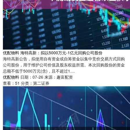
优配物料 海特高新：拟以5000万元-1亿元回购公司股份
海特高新公告，拟使用自有资金或自筹资金以集中竞价交易方式回购
公司股份，用于维护公司价值及股东权益所需。本次回购股份的资金
总额不低于5000万元(含)，且不超过1....
优配物料
日期：07-26
来源：趣富配资
查看：
51
分类：
第二证券