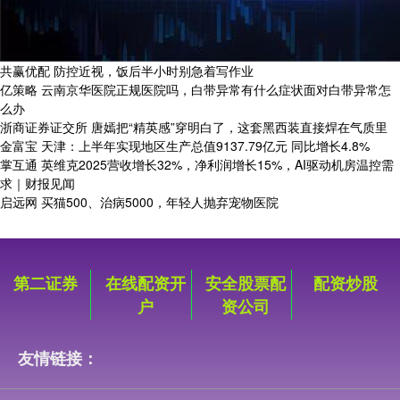
共赢优配 防控近视，饭后半小时别急着写作业
亿策略 云南京华医院正规医院吗，白带异常有什么症状面对白带异常怎
么办
浙商证券证交所 唐嫣把“精英感”穿明白了，这套黑西装直接焊在气质里
金富宝 天津：上半年实现地区生产总值9137.79亿元 同比增长4.8%
掌互通 英维克2025营收增长32%，净利润增长15%，AI驱动机房温控需
求｜财报见闻
启远网 买猫500、治病5000，年轻人抛弃宠物医院
第二证券
在线配资开
安全股票配
配资炒股
户
资公司
友情链接：