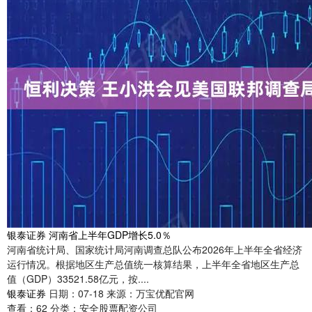
银泰证券 河南省上半年GDP增长5.0％
河南省统计局、国家统计局河南调查总队公布2026年上半年全省经济
运行情况。根据地区生产总值统一核算结果，上半年全省地区生产总
值（GDP）33521.58亿元，按....
银泰证券
日期：07-18
来源：万宝优配官网
查看：
62
分类：
安全股票配资公司