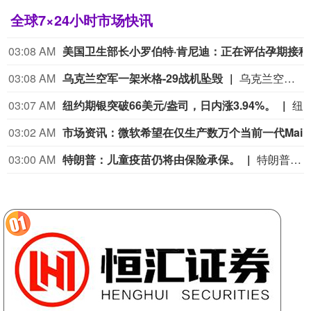
全球7×24小时市场快讯
03:08 AM
美国卫
03:08 AM
乌克兰空军一架米格-29战机坠毁
乌克兰空军当地时间10日在社交媒体发文说，当晚，乌空军一架米格-29战机在敖德萨州空域执行战斗任务时突发紧急状况坠毁。乌空军称，初步调查结果显示，该战机在发射导弹时起火，随后失控，飞行员弹射逃生并被送医。事故原因还在进一步调查中。
03:07 AM
纽约期银突破66美元/盎司，日内涨3.94%。
纽约期银突破66美元/盎司，日
03:02 AM
市场资讯：微软希
03:00 AM
特朗普：儿童疫苗仍将由保险承保。
特朗普：儿童疫苗仍将由保险承保。